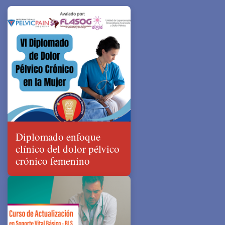
Diplomado enfoque
clínico del dolor pélvico
crónico femenino