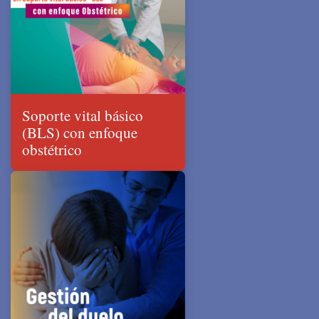
Soporte vital básico
(BLS) con enfoque
obstétrico