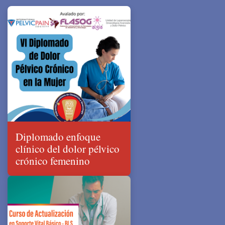
Diplomado enfoque
clínico del dolor pélvico
crónico femenino