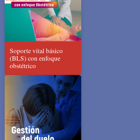
Soporte vital básico
(BLS) con enfoque
obstétrico