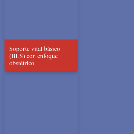
Soporte vital básico
(BLS) con enfoque
obstétrico