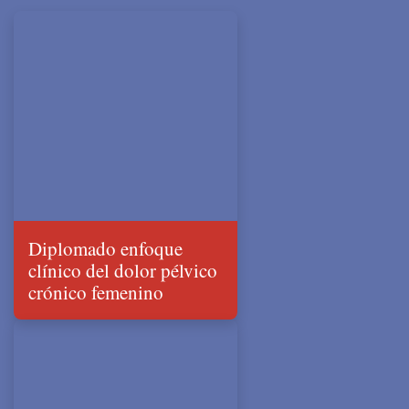
Diplomado enfoque
clínico del dolor pélvico
crónico femenino