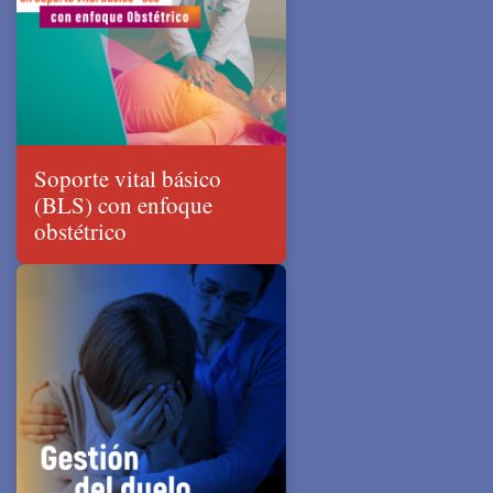
Soporte vital básico
(BLS) con enfoque
obstétrico