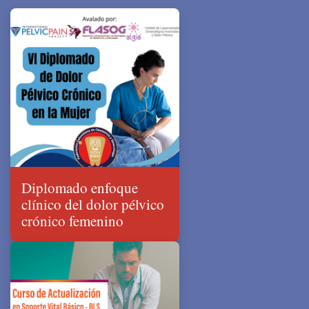
Diplomado enfoque
clínico del dolor pélvico
crónico femenino