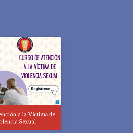
ención a la Víctima de
olencia Sexual