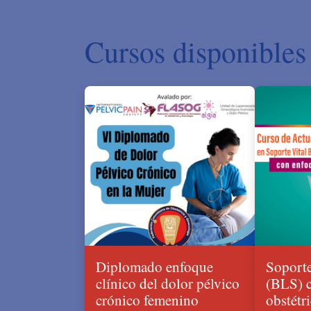
Cursos disponibles
Diplomado enfoque
Soporte
clínico del dolor pélvico
(BLS) 
crónico femenino
obstétr