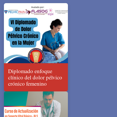
Diplomado enfoque
clínico del dolor pélvico
crónico femenino