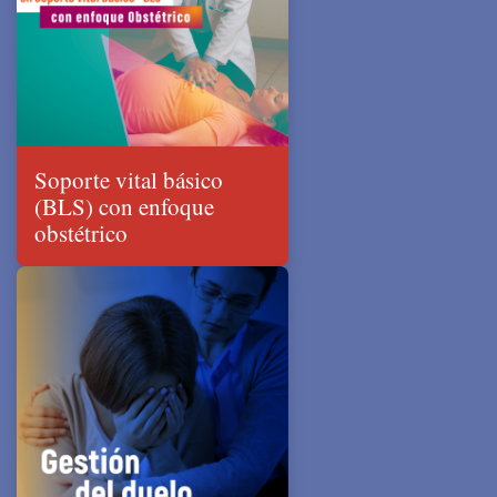
Soporte vital básico
(BLS) con enfoque
obstétrico